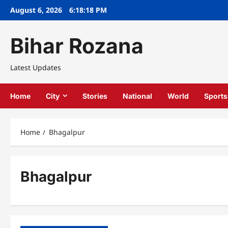
Skip
August 6, 2026
6:18:18 PM
to
content
Bihar Rozana
Latest Updates
Home
City
Stories
National
World
Sports
Home
Bhagalpur
Bhagalpur